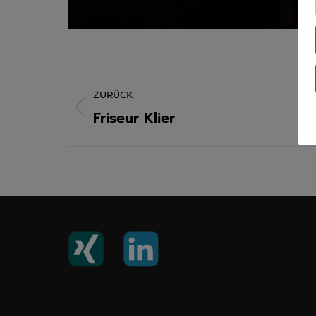
Project
ZURÜCK
navigation
Friseur Klier
Previous
project: