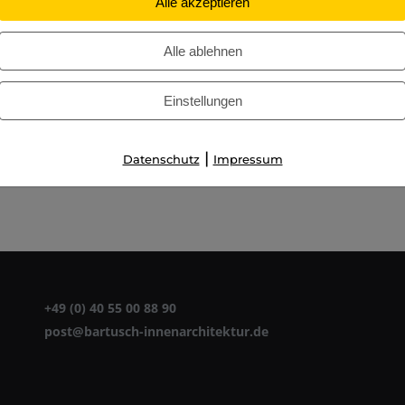
Alle akzeptieren
Alle ablehnen
Einstellungen
Next
|
Datenschutz
Impressum
project:
+49 (0) 40 55 00 88 90
post@bartusch-innenarchitektur.de