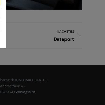
NÄCHSTES
Dataport
bartusch INNENARCHITEKTUR
Ahornstraße 46
D-25474 Bönningstedt