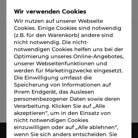
Wir verwenden Cookies
Wir nutzen auf unserer Webseite
Cookies. Einige Cookies sind notwendig
(z.B. für den Warenkorb) andere sind
nicht notwendig. Die nicht-
favicon-32x32
notwendigen Cookies helfen uns bei der
Optimierung unseres Online-Angebotes,
Start
favicon-32x32
Sie befinden sich hier:
unserer Webseitenfunktionen und
werden für Marketingzwecke eingesetzt.
Die Einwilligung umfasst die
Speicherung von Informationen auf
Ihrem Endgerät, das Auslesen
personenbezogener Daten sowie deren
Verarbeitung. Klicken Sie auf „Alle
akzeptieren“, um in den Einsatz von
nicht notwendigen Cookies
einzuwilligen oder auf „Alle ablehnen“,
© 2023. bartusch INNENARCHITEKTUR
wenn Sie sich anders entscheiden. Sie
Infomenu